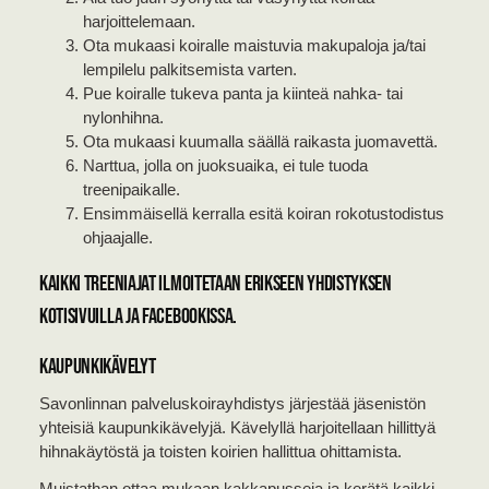
harjoittelemaan.
Ota mukaasi koiralle maistuvia makupaloja ja/tai
lempilelu palkitsemista varten.
Pue koiralle tukeva panta ja kiinteä nahka- tai
nylonhihna.
Ota mukaasi kuumalla säällä raikasta juomavettä.
Narttua, jolla on juoksuaika, ei tule tuoda
treenipaikalle.
Ensimmäisellä kerralla esitä koiran rokotustodistus
ohjaajalle.
Kaikki treeniajat ilmoitetaan erikseen yhdistyksen
kotisivuilla ja Facebookissa.
Kaupunkikävelyt
Savonlinnan palveluskoirayhdistys järjestää jäsenistön
yhteisiä kaupunkikävelyjä. Kävelyllä harjoitellaan hillittyä
hihnakäytöstä ja toisten koirien hallittua ohittamista.