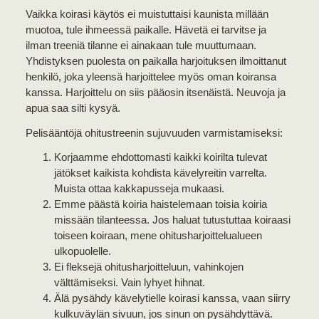
Vaikka koirasi käytös ei muistuttaisi kaunista millään
muotoa, tule ihmeessä paikalle. Hävetä ei tarvitse ja
ilman treeniä tilanne ei ainakaan tule muuttumaan.
Yhdistyksen puolesta on paikalla harjoituksen ilmoittanut
henkilö, joka yleensä harjoittelee myös oman koiransa
kanssa. Harjoittelu on siis pääosin itsenäistä. Neuvoja ja
apua saa silti kysyä.
Pelisääntöjä ohitustreenin sujuvuuden varmistamiseksi:
Korjaamme ehdottomasti kaikki koirilta tulevat
jätökset kaikista kohdista kävelyreitin varrelta.
Muista ottaa kakkapusseja mukaasi.
Emme päästä koiria haistelemaan toisia koiria
missään tilanteessa. Jos haluat tutustuttaa koiraasi
toiseen koiraan, mene ohitusharjoittelualueen
ulkopuolelle.
Ei fleksejä ohitusharjoitteluun, vahinkojen
välttämiseksi. Vain lyhyet hihnat.
Älä pysähdy kävelytielle koirasi kanssa, vaan siirry
kulkuväylän sivuun, jos sinun on pysähdyttävä.