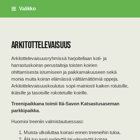
Siirry
Valikko
sivun
sisältöön
Savonlinnan Palveluskoirayhdistys ry
Arkitottelevaisuus
Arkitottelevaisuusryhmissä harjoitellaan koti- ja
harrastuskoiran perustaitoja toisten koirien
ohittamisesta istumiseen ja paikkamakuuseen sekä
monia muita koiran elämässä välttämättömiä oppeja.
Arkitottelevaisuuskoulutus sopii mainiosti kaiken rotuisille,
ikäisille ja tasoisille rokotetuille koirille.
Treenipaikkana toimii Itä-Savon Katsastusaseman
parkkipaikka.
Huomioi treeniin valmistautuessasi:
Muista ulkoiluttaa koirasi ennen treeneihin tuloa.
Älä tuo juuri syönyttä tai väsynyttä koiraa