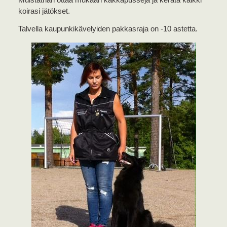
Muistathan ottaa mukaan kakkapusseja ja kerätä kaikki
koirasi jätökset.
Talvella kaupunkikävelyiden pakkasraja on -10 astetta.