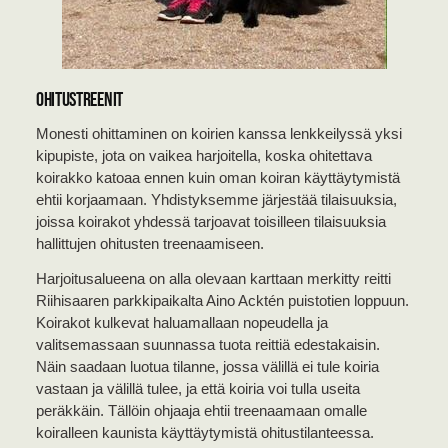
Ohitustreenit
Monesti ohittaminen on koirien kanssa lenkkeilyssä yksi
kipupiste, jota on vaikea harjoitella, koska ohitettava
koirakko katoaa ennen kuin oman koiran käyttäytymistä
ehtii korjaamaan. Yhdistyksemme järjestää tilaisuuksia,
joissa koirakot yhdessä tarjoavat toisilleen tilaisuuksia
hallittujen ohitusten treenaamiseen.
Harjoitusalueena on alla olevaan karttaan merkitty reitti
Riihisaaren parkkipaikalta Aino Acktén puistotien loppuun.
Koirakot kulkevat haluamallaan nopeudella ja
valitsemassaan suunnassa tuota reittiä edestakaisin.
Näin saadaan luotua tilanne, jossa välillä ei tule koiria
vastaan ja välillä tulee, ja että koiria voi tulla useita
peräkkäin. Tällöin ohjaaja ehtii treenaamaan omalle
koiralleen kaunista käyttäytymistä ohitustilanteessa.