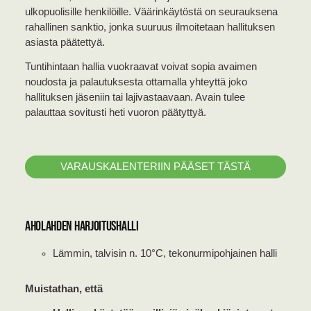
ulkopuolisille henkilöille. Väärinkäytöstä on seurauksena
rahallinen sanktio, jonka suuruus ilmoitetaan hallituksen
asiasta päätettyä.
Tuntihintaan hallia vuokraavat voivat sopia avaimen
noudosta ja palautuksesta ottamalla yhteyttä joko
hallituksen jäseniin tai lajivastaavaan. Avain tulee
palauttaa sovitusti heti vuoron päätyttyä.
VARAUSKALENTERIIN PÄÄSET TÄSTÄ
Aholahden harjoitushalli
Lämmin, talvisin n. 10°C, tekonurmipohjainen halli
Muistathan, että