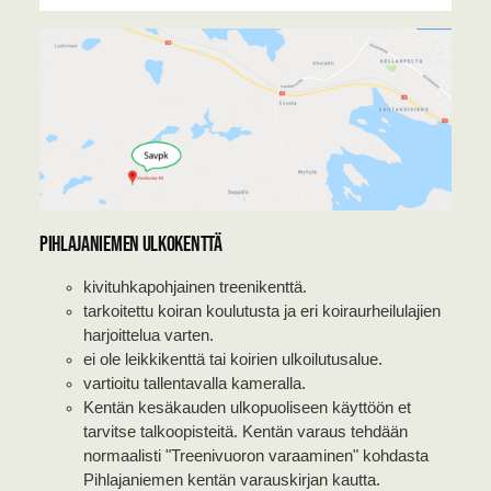
Pihlajaniemen ulkokenttä
kivituhkapohjainen treenikenttä.
tarkoitettu koiran koulutusta ja eri koiraurheilulajien
harjoittelua varten.
ei ole leikkikenttä tai koirien ulkoilutusalue.
vartioitu tallentavalla kameralla.
Kentän kesäkauden ulkopuoliseen käyttöön et
tarvitse talkoopisteitä. Kentän varaus tehdään
normaalisti "Treenivuoron varaaminen" kohdasta
Pihlajaniemen kentän varauskirjan kautta.