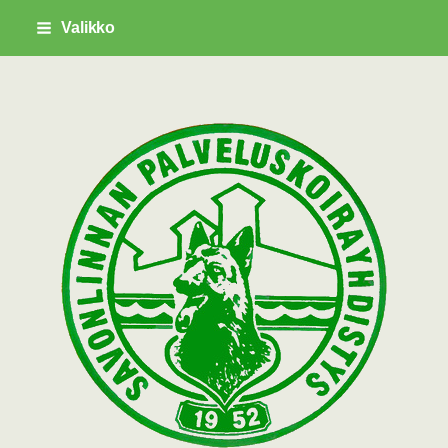
Siirry
Valikko
sivun
sisältöön
Savonlinnan Palveluskoirayhdistys ry