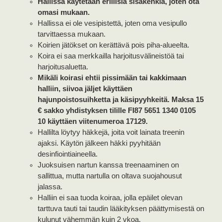
Hallissa käytetään erillisiä sisäkenkiä, joten ota
omasi mukaan.
Hallissa ei ole vesipistettä, joten oma vesipullo
tarvittaessa mukaan.
Koirien jätökset on kerättävä pois piha-alueelta.
Koira ei saa merkkailla harjoitusvälineistöä tai
harjoitusaluetta.
Mikäli koirasi ehtii pissimään tai kakkimaan
halliin, siivoa jäljet käyttäen
hajunpoistosuihketta ja käsipyyhkeitä. Maksa 15
€ sakko yhdistyksen tilille FI87 5651 1340 0105
10 käyttäen viitenumeroa 17129.
Hallilta löytyy häkkejä, joita voit lainata treenin
ajaksi. Käytön jälkeen häkki pyyhitään
desinfiointiaineella.
Juoksuisen nartun kanssa treenaaminen on
sallittua, mutta nartulla on oltava suojahousut
jalassa.
Halliin ei saa tuoda koiraa, jolla epäilet olevan
tarttuva tauti tai taudin lääkityksen päättymisestä on
kulunut vähemmän kuin 2 vkoa.