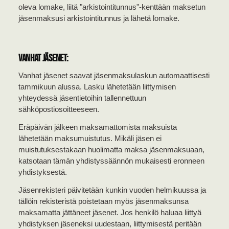
oleva lomake, liitä "arkistointitunnus"-kenttään maksetun
jäsenmaksusi arkistointitunnus ja lähetä lomake.
Vanhat jäsenet:
Vanhat jäsenet saavat jäsenmaksulaskun automaattisesti
tammikuun alussa. Lasku lähetetään liittymisen
yhteydessä jäsentietoihin tallennettuun
sähköpostiosoitteeseen.
Eräpäivän jälkeen maksamattomista maksuista
lähetetään maksumuistutus. Mikäli jäsen ei
muistutuksestakaan huolimatta maksa jäsenmaksuaan,
katsotaan tämän yhdistyssäännön mukaisesti eronneen
yhdistyksestä.
Jäsenrekisteri päivitetään kunkin vuoden helmikuussa ja
tällöin rekisteristä poistetaan myös jäsenmaksunsa
maksamatta jättäneet jäsenet. Jos henkilö haluaa liittyä
yhdistyksen jäseneksi uudestaan, liittymisestä peritään