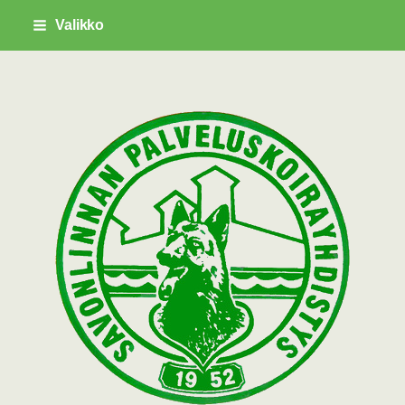
Siirry
Valikko
sivun
sisältöön
Savonlinnan Palveluskoirayhdistys ry