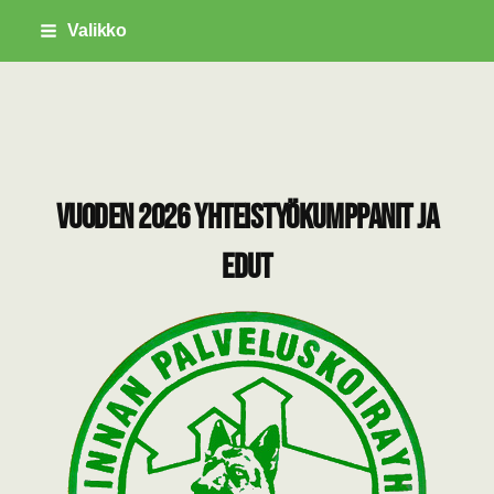
Siirry
Valikko
sivun
sisältöön
Savonlinnan Palveluskoirayhdistys ry
Vuoden 2026 yhteistyökumppanit ja
edut