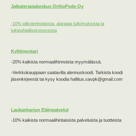
Jalkaterapiakeskus OrthoPodo Oy
-10% jalkojenhoidosta, alaraaja tutkimuksista ja
tukipohjallisprosessista
Kylttimestari
-20% kaikista normaalihinnoista myymälässä.
-Verkkokauppaan saatavilla alennuskoodi. Tarkista koodi
jäsenkirjeestä tai kysy koodia hallitus.savpk@gmail.com
Laukanharjun Eläinpalvelut
-10% kaikista normaalihintaisista palveluista ja tuotteista