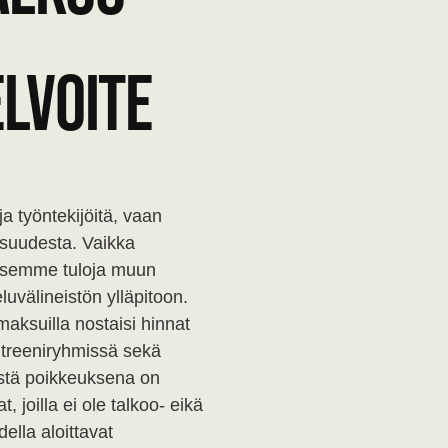
lvoite
a työntekijöitä, vaan
isuudesta. Vaikka
vitsemme tuloja muun
luvälineistön ylläpitoon.
maksuilla nostaisi hinnat
 treeniryhmissä sekä
ästä poikkeuksena on
 joilla ei ole talkoo- eikä
lla aloittavat