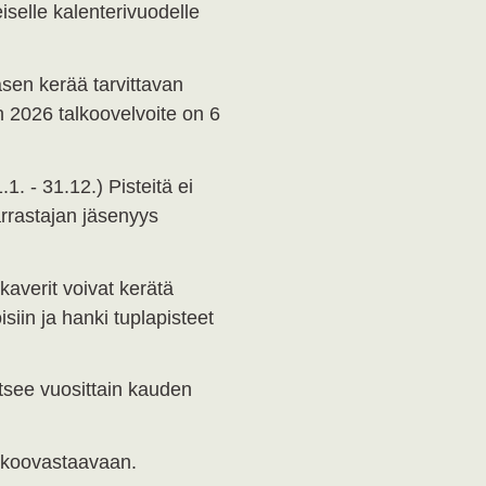
iselle kalenterivuodelle
äsen kerää tarvittavan
 2026 talkoovelvoite on 6
1. - 31.12.) Pisteitä ei
harrastajan jäsenyys
averit voivat kerätä
isiin ja hanki tuplapisteet
itsee vuosittain kauden
alkoovastaavaan.