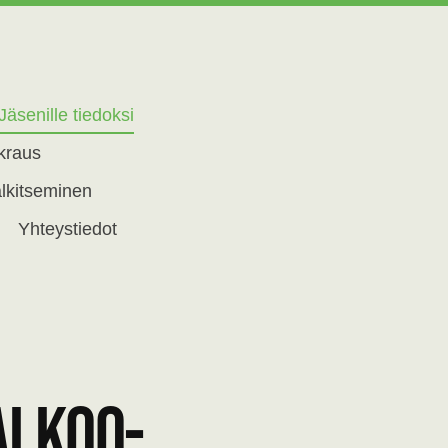
Jäsenille tiedoksi
okraus
lkitseminen
Yhteystiedot
alkoo-