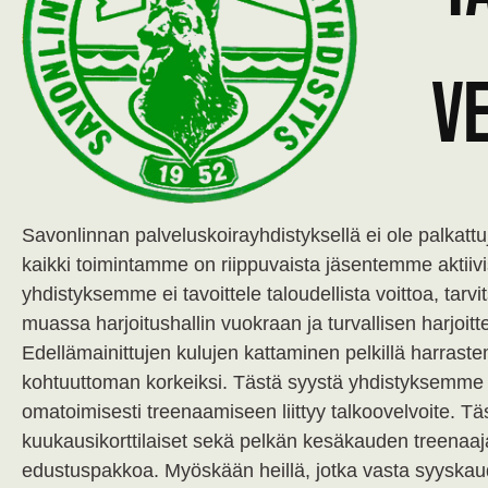
ve
Savonlinnan palveluskoirayhdistyksellä ei ole palkattuj
kaikki toimintamme on riippuvaista jäsentemme aktiiv
yhdistyksemme ei tavoittele taloudellista voittoa, tar
muassa harjoitushallin vuokraan ja turvallisen harjoitte
Edellämainittujen kulujen kattaminen pelkillä harraste
kohtuuttoman korkeiksi. Tästä syystä yhdistyksemme
omatoimisesti treenaamiseen liittyy talkoovelvoite. T
kuukausikorttilaiset sekä pelkän kesäkauden treenaajat,
edustuspakkoa. Myöskään heillä, jotka vasta syyskaude