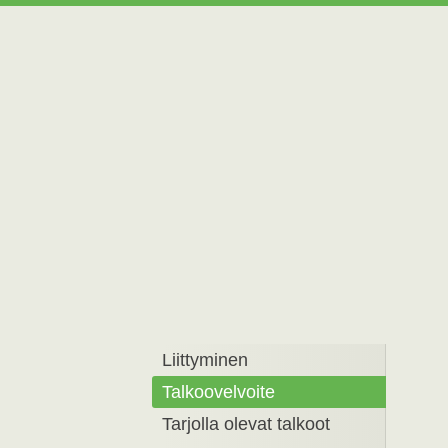
Siirry
sivun
sisältöön
Savonlinnan Palvelu
Liittyminen
Talkoovelvoite
Tarjolla olevat talkoot