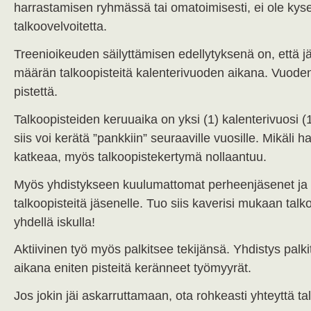
harrastamisen ryhmässä tai omatoimisesti, ei ole kyse
talkoovelvoitetta.
Treenioikeuden säilyttämisen edellytyksenä on, että j
määrän talkoopisteitä kalenterivuoden aikana. Vuoden
pistettä.
Talkoopisteiden keruuaika on yksi (1) kalenterivuosi (1.
siis voi kerätä ”pankkiin” seuraaville vuosille. Mikäli 
katkeaa, myös talkoopistekertymä nollaantuu.
Myös yhdistykseen kuulumattomat perheenjäsenet ja k
talkoopisteitä jäsenelle. Tuo siis kaverisi mukaan talko
yhdellä iskulla!
Aktiivinen työ myös palkitsee tekijänsä. Yhdistys palk
aikana eniten pisteitä keränneet työmyyrät.
Jos jokin jäi askarruttamaan, ota rohkeasti yhteyttä t