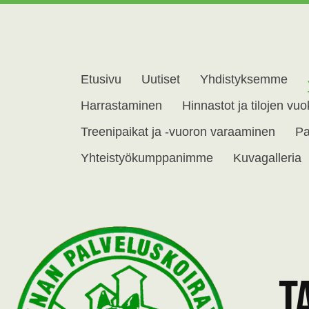
Etusivu
Uutiset
Yhdistyksemme
skoirayhdistys ry
Harrastaminen
Hinnastot ja tilojen vu
Treenipaikat ja -vuoron varaaminen
Pa
Yhteistyökumppanimme
Kuvagalleria
T