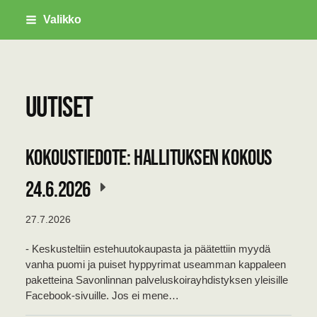
Siirry
Valikko
sivun
sisältöön
Savonlinnan Palveluskoirayhdistys ry
Uutiset
Kokoustiedote: Hallituksen kokous
24.6.2026
27.7.2026
- Keskusteltiin estehuutokaupasta ja päätettiin myydä
vanha puomi ja puiset hyppyrimat useamman kappaleen
paketteina Savonlinnan palveluskoirayhdistyksen yleisille
Facebook-sivuille. Jos ei mene…