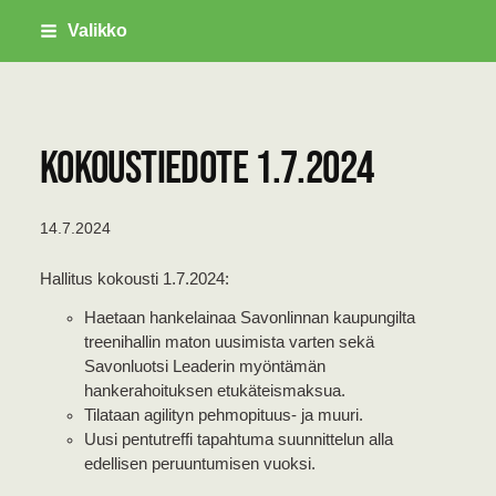
Siirry
Valikko
sivun
sisältöön
Savonlinnan Palveluskoirayhdistys ry
Kokoustiedote 1.7.2024
14.7.2024
Hallitus kokousti 1.7.2024:
Haetaan hankelainaa Savonlinnan kaupungilta
treenihallin maton uusimista varten sekä
Savonluotsi Leaderin myöntämän
hankerahoituksen etukäteismaksua.
Tilataan agilityn pehmopituus- ja muuri.
Uusi pentutreffi tapahtuma suunnittelun alla
edellisen peruuntumisen vuoksi.