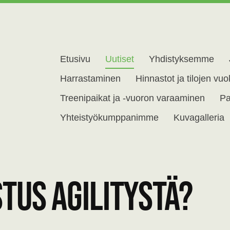
Etusivu
Uutiset
Yhdistyksemme
skoirayhdistys ry
Harrastaminen
Hinnastot ja tilojen vu
Treenipaikat ja -vuoron varaaminen
Pa
Yhteistyökumppanimme
Kuvagalleria
tus agilitystä?